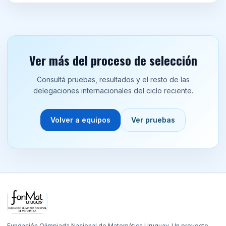
Ver más del proceso de selección
Consultá pruebas, resultados y el resto de las
delegaciones internacionales del ciclo reciente.
Volver a equipos
Ver pruebas
Navegación y contacto del sitio
Fundación Olimpiada Nacional de Matemática Uruguay. Un proyecto