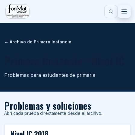
Saltar al contenido principal
FONMAT
← Archivo de Primera Instancia
Primera Instancia - Nivel IC
Problemas para estudiantes de primaria
Problemas y soluciones
Abrí cada prueba directamente desde el archivo.
Nivel IC 2018